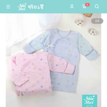
0
1
/
6