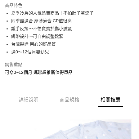
LINE Pay
商品特色
Apple Pay
夏季冷房的人氣熱賣商品！不怕肚子著涼了
四季最適合 厚薄適合 CP值很高
ATM付款
護手反摺～不怕寶寶抓傷小臉蛋
綁帶設計～可自由調整鬆緊
運送方式
台灣製造 用心的好品質
全家取貨付款
適0～12個月嬰幼兒
每筆NT$65，滿NT$1,200(含以上)免運費
銷售重點
付款後全家取貨
可穿0~12個月 媽咪超推薦值得單品
每筆NT$65，滿NT$1,200(含以上)免運費
7-11取貨付款
每筆NT$65，滿NT$1,200(含以上)免運費
詳細說明
商品規格
相關推薦
付款後7-11取貨
每筆NT$65，滿NT$1,200(含以上)免運費
宅配
每筆NT$90，滿NT$1,500(含以上)免運費