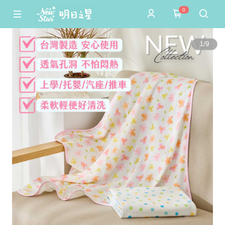
0
1
/
9