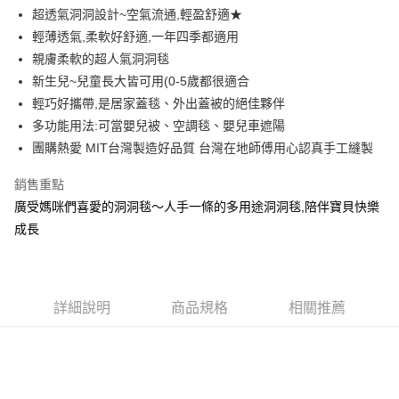
Apple Pay
超透氣洞洞設計~空氣流通,輕盈舒適★
輕薄透氣,柔軟好舒適,一年四季都適用
ATM付款
親膚柔軟的超人氣洞洞毯
新生兒~兒童長大皆可用(0-5歲都很適合
運送方式
輕巧好攜帶,是居家蓋毯、外出蓋被的絕佳夥伴
全家取貨付款
多功能用法:可當嬰兒被、空調毯、嬰兒車遮陽
每筆NT$65，滿NT$1,200(含以上)免運費
團購熱愛 MIT台灣製造好品質 台灣在地師傅用心認真手工縫製
付款後全家取貨
銷售重點
每筆NT$65，滿NT$1,200(含以上)免運費
廣受媽咪們喜愛的洞洞毯～人手一條的多用途洞洞毯,陪伴寶貝快樂
成長
7-11取貨付款
每筆NT$65，滿NT$1,200(含以上)免運費
付款後7-11取貨
詳細說明
商品規格
相關推薦
每筆NT$65，滿NT$1,200(含以上)免運費
宅配
每筆NT$90，滿NT$1,500(含以上)免運費