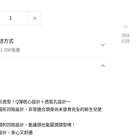
清除
送方式
紀錄
1,200免運
次付款
付款
形造型！Q彈枕心設計＋透氣孔設計～
圓形凹陷設計，非常適合頭骨尚未發育完全的新生兒使
間的凹陷設計，能護頭也能圓潤頭型唷！
設計，安心又舒適