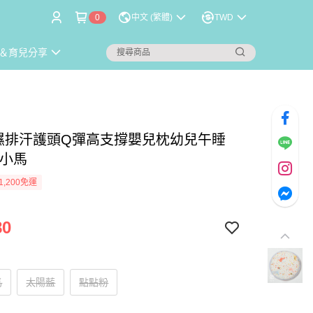
0
中文 (繁體)
TWD
＆育兒分享
吸濕排汗護頭Q彈高支撐嬰兒枕幼兒午睡
紛小馬
1,200免運
80
馬
太陽藍
點點粉