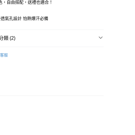
色，自由搭配，送禮也適合！
付款
透氣孔設計 怕熱爆汗必備
5，滿NT$1,200(含以上)免運費
家取貨
類 (2)
5，滿NT$1,200(含以上)免運費
丨枕被寢具
枕頭
付款
客服
1000元，限量好康在這裡
5，滿NT$1,200(含以上)免運費
1取貨
5，滿NT$1,200(含以上)免運費
0，滿NT$1,500(含以上)免運費
（澎湖金門馬祖小琉球）
0，滿NT$1,500(含以上)免運費