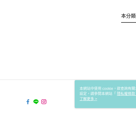
本分類
本網站中使用 cookie，欲查詢有關
設定，請參閱本網站「
隱私權條款
使用 cookie。
了解更多 >