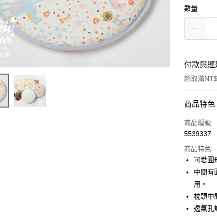
數量
付款與運
超取滿NT$
付款方式
商品特色
信用卡一
商品編號
5539337
超商取貨
商品特色
LINE Pay
可愛圓
中間有
Apple Pay
用。
ATM付款
枕頭中
透氣孔