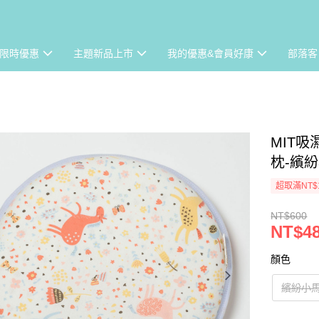
限時優惠
主題新品上市
我的優惠&會員好康
部落客
MIT
枕-繽
超取滿NT$
NT$600
NT$4
顏色
繽紛小