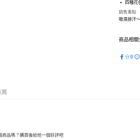
四種花
運送方式
銷售重點
全家取貨
吸濕排汗～
每筆NT$6
付款後全
商品相關分
每筆NT$6
好好睡覺
7-11取貨
分享
▶任選5件
每筆NT$6
付款後7-1
每筆NT$6
推薦
宅配
每筆NT$9
宅配離島
每筆NT$9
個商品嗎？購買後給他一個好評吧