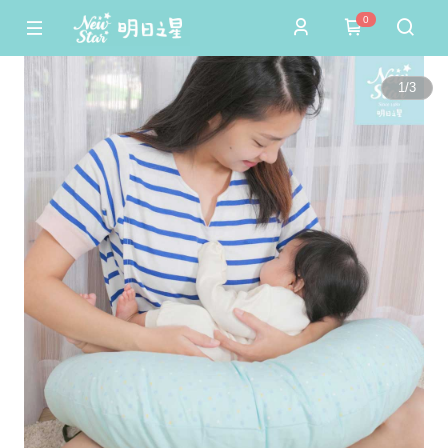
0
1
/
3