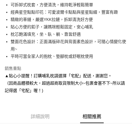
Apple Pay
可拆卸式枕套，方便清洗，維持乾淨輕鬆簡單
經典星空點點印花：可愛波爾卡點點與星星點綴，豐富有趣
ATM付款
精緻的車縫，嚴選YKK拉鏈，拆卸清洗好方便
貼心方便的釦子，讓媽咪輕鬆固定，安心哺乳
運送方式
枕芯飽滿填充，坐、臥、躺、靠皆舒適
全家取貨付款
雙面花色設計：正面滿版碎花與背面素色設計，可隨心情變化使
每筆NT$65，滿NT$1,200(含以上)免運費
用~
平時可當全家人的抱枕、墊腳枕或舒眠枕使用
付款後全家取貨
每筆NT$65，滿NT$1,200(含以上)免運費
銷售重點
▲貼心小提醒！訂購哺乳枕請選擇「宅配」配送，謝謝您。
7-11取貨付款
（因商品體積較大，超過超商取貨限制大小~包裹會塞不下~所以請
每筆NT$65，滿NT$1,200(含以上)免運費
記得選「宅配」喔！)
付款後7-11取貨
每筆NT$65，滿NT$1,200(含以上)免運費
宅配
詳細說明
相關推薦
每筆NT$90，滿NT$1,500(含以上)免運費