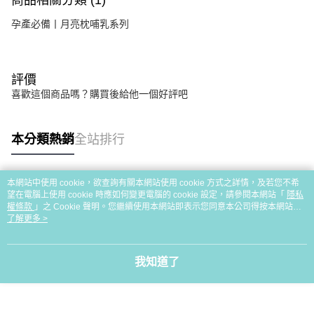
商品相關分類 (1)
宅配離島（澎湖金門馬祖小琉球）
每筆NT$90，滿NT$1,500(含以上)免運費
孕產必備丨月亮枕哺乳系列
評價
喜歡這個商品嗎？購買後給他一個好評吧
本分類熱銷
全站排行
本網站中使用 cookie，欲查詢有關本網站使用 cookie 方式之詳情，及若您不希
熱門標籤
望在電腦上使用 cookie 時應如何變更電腦的 cookie 設定，請參閱本網站「
隱私
權條款
」之 Cookie 聲明。您繼續使用本網站即表示您同意本公司得按本網站使
用條款之 Cookie 聲明使用 cookie。
了解更多 >
我知道了