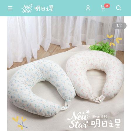
0
1
/
2