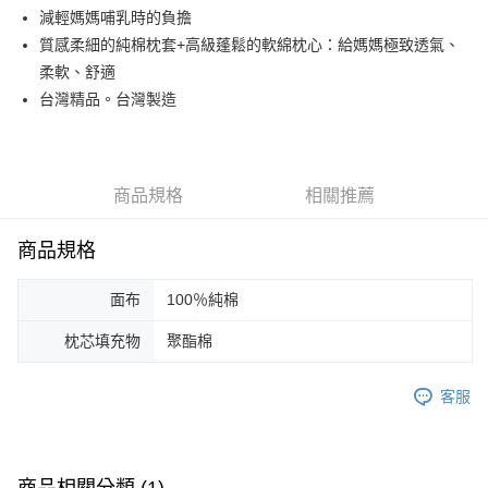
Apple Pay
減輕媽媽哺乳時的負擔
質感柔細的純棉枕套+高級蓬鬆的軟綿枕心：給媽媽極致透氣、
ATM付款
柔軟、舒適
台灣精品。台灣製造
運送方式
全家取貨付款
每筆NT$65，滿NT$1,200(含以上)免運費
商品規格
相關推薦
付款後全家取貨
每筆NT$65，滿NT$1,200(含以上)免運費
商品規格
7-11取貨付款
面布
100％純棉
每筆NT$65，滿NT$1,200(含以上)免運費
枕芯填充物
聚酯棉
付款後7-11取貨
每筆NT$65，滿NT$1,200(含以上)免運費
客服
宅配
每筆NT$90，滿NT$1,500(含以上)免運費