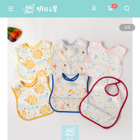
0
1
/
4