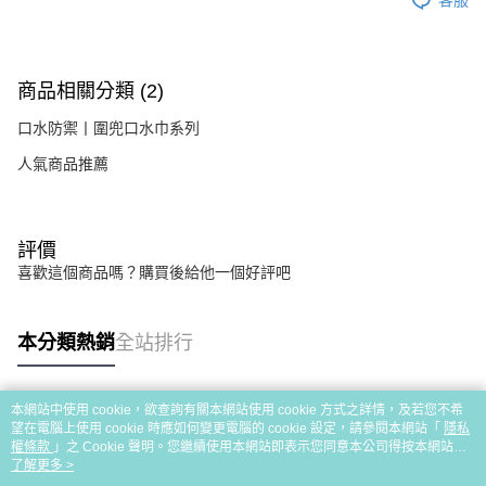
商品相關分類 (2)
口水防禦丨圍兜口水巾系列
人氣商品推薦
評價
喜歡這個商品嗎？購買後給他一個好評吧
本分類熱銷
全站排行
本網站中使用 cookie，欲查詢有關本網站使用 cookie 方式之詳情，及若您不希
熱門標籤
望在電腦上使用 cookie 時應如何變更電腦的 cookie 設定，請參閱本網站「
隱私
權條款
」之 Cookie 聲明。您繼續使用本網站即表示您同意本公司得按本網站使
用條款之 Cookie 聲明使用 cookie。
了解更多 >