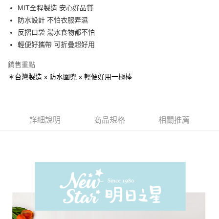
Apple Pay
MIT全程製造 安心好品質
防水設計 不怕衣服弄濕
ATM付款
反摺口袋 湯水食物都不怕
輕便好攜帶 可折疊超好用
運送方式
全家取貨付款
銷售重點
每筆NT$65，滿NT$1,200(含以上)免運費
＊台灣製造 x 防水圍兜 x 輕便好用一極棒
付款後全家取貨
每筆NT$65，滿NT$1,200(含以上)免運費
詳細說明
商品規格
相關推薦
7-11取貨付款
每筆NT$65，滿NT$1,200(含以上)免運費
付款後7-11取貨
每筆NT$65，滿NT$1,200(含以上)免運費
宅配
每筆NT$90，滿NT$1,500(含以上)免運費