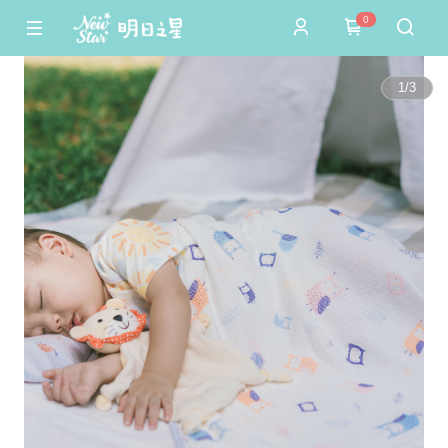
0
1
/
3