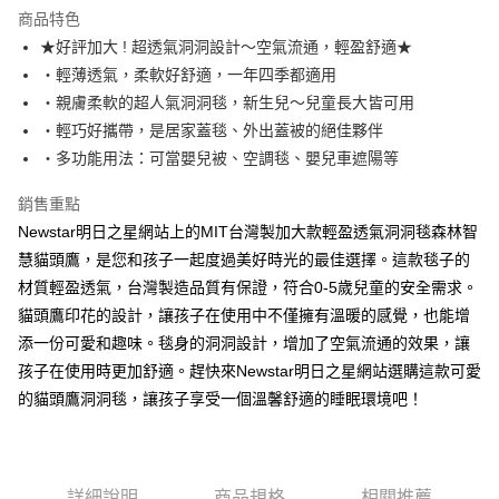
LINE Pay
商品特色
Apple Pay
★好評加大 ! 超透氣洞洞設計～空氣流通，輕盈舒適★
・輕薄透氣，柔軟好舒適，一年四季都適用
ATM付款
・親膚柔軟的超人氣洞洞毯，新生兒～兒童長大皆可用
・輕巧好攜帶，是居家蓋毯、外出蓋被的絕佳夥伴
運送方式
・多功能用法：可當嬰兒被、空調毯、嬰兒車遮陽等
全家取貨付款
每筆NT$65，滿NT$1,200(含以上)免運費
銷售重點
Newstar明日之星網站上的MIT台灣製加大款輕盈透氣洞洞毯森林智
付款後全家取貨
慧貓頭鷹，是您和孩子一起度過美好時光的最佳選擇。這款毯子的
每筆NT$65，滿NT$1,200(含以上)免運費
材質輕盈透氣，台灣製造品質有保證，符合0-5歲兒童的安全需求。
貓頭鷹印花的設計，讓孩子在使用中不僅擁有溫暖的感覺，也能增
7-11取貨付款
添一份可愛和趣味。毯身的洞洞設計，增加了空氣流通的效果，讓
每筆NT$65，滿NT$1,200(含以上)免運費
孩子在使用時更加舒適。趕快來Newstar明日之星網站選購這款可愛
付款後7-11取貨
的貓頭鷹洞洞毯，讓孩子享受一個溫馨舒適的睡眠環境吧！
每筆NT$65，滿NT$1,200(含以上)免運費
宅配
每筆NT$90，滿NT$1,500(含以上)免運費
詳細說明
商品規格
相關推薦