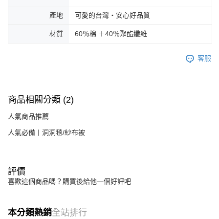
產地
可愛的台灣・安心好品質
材質
60％棉 ＋40％聚酯纖維
客服
商品相關分類 (2)
人氣商品推薦
人氣必備丨洞洞毯/紗布被
評價
喜歡這個商品嗎？購買後給他一個好評吧
本分類熱銷
全站排行