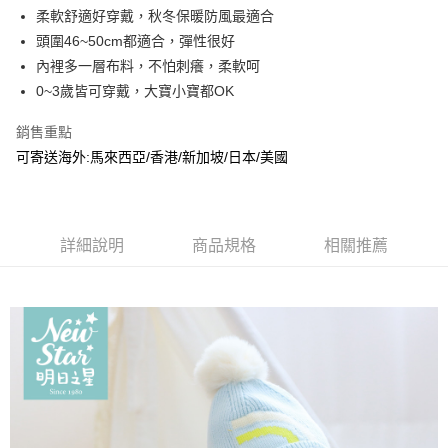
Apple Pay
柔軟舒適好穿戴，秋冬保暖防風最適合
頭圍46~50cm都適合，彈性很好
ATM付款
內裡多一層布料，不怕刺癢，柔軟呵
0~3歲皆可穿戴，大寶小寶都OK
運送方式
全家取貨付款
銷售重點
每筆NT$65，滿NT$1,200(含以上)免運費
可寄送海外:馬來西亞/香港/新加坡/日本/美國
付款後全家取貨
每筆NT$65，滿NT$1,200(含以上)免運費
詳細說明
商品規格
相關推薦
7-11取貨付款
每筆NT$65，滿NT$1,200(含以上)免運費
付款後7-11取貨
每筆NT$65，滿NT$1,200(含以上)免運費
宅配
每筆NT$90，滿NT$1,500(含以上)免運費