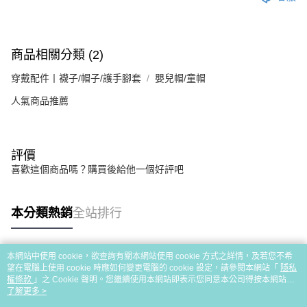
商品相關分類 (2)
穿戴配件丨襪子/帽子/護手腳套
嬰兒帽/童帽
人氣商品推薦
評價
喜歡這個商品嗎？購買後給他一個好評吧
本分類熱銷
全站排行
本網站中使用 cookie，欲查詢有關本網站使用 cookie 方式之詳情，及若您不希
熱門標籤
望在電腦上使用 cookie 時應如何變更電腦的 cookie 設定，請參閱本網站「
隱私
權條款
」之 Cookie 聲明。您繼續使用本網站即表示您同意本公司得按本網站使
用條款之 Cookie 聲明使用 cookie。
了解更多 >