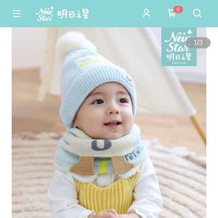
0
1
/
3