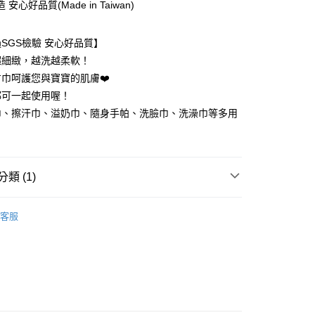
安心好品質(Made in Taiwan)
付款
SGS檢驗 安心好品質】
5，滿NT$1,200(含以上)免運費
超細緻，越洗越柔軟！
巾呵護您與寶寶的肌膚❤️
家取貨
都可一起使用喔！
5，滿NT$1,200(含以上)免運費
巾、擦汗巾、溢奶巾、隨身手帕、洗臉巾、洗澡巾等多用
付款
5，滿NT$1,200(含以上)免運費
1取貨
類 (1)
5，滿NT$1,200(含以上)免運費
丨新生兒棉紗全系列
紗布巾/口水巾/洗澡巾
客服
0，滿NT$1,500(含以上)免運費
（澎湖金門馬祖小琉球）
0，滿NT$1,500(含以上)免運費