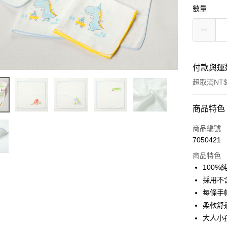
數量
付款與運
超取滿NT$
付款方式
商品特色
信用卡一
商品編號
7050421
超商取貨
商品特色
LINE Pay
100%
採用不
Apple Pay
每條手
ATM付款
柔軟舒
大人小