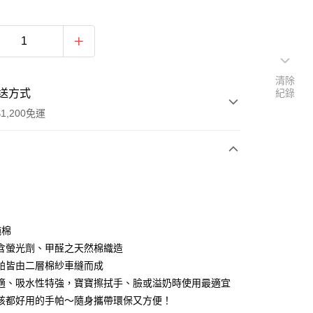
清除
送方式
紀錄
1,200免運
次付款
付款
純棉
含螢光劑、甲醛之天然棉織造
帕皆由二層棉紗車縫而成
適、吸水性特強，寶寶擦拭手、臉或溢奶時使用最適宜
孩都好用的手帕～隨身攜帶環保又方便！