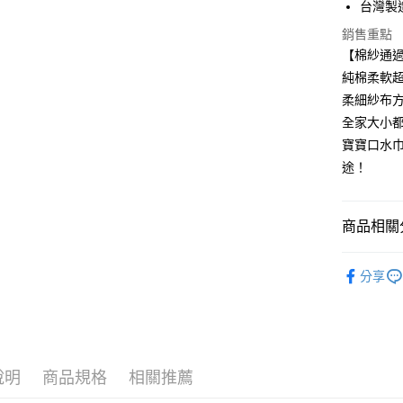
台灣製造 
運送方式
銷售重點
全家取貨
【棉紗通過
每筆NT$6
純棉柔軟
柔細紗布方
付款後全
全家大小
每筆NT$6
寶寶口水
7-11取貨
途！
每筆NT$6
付款後7-1
商品相關分
每筆NT$6
月中指定
分享
宅配
每筆NT$9
宅配離島
每筆NT$9
說明
商品規格
相關推薦