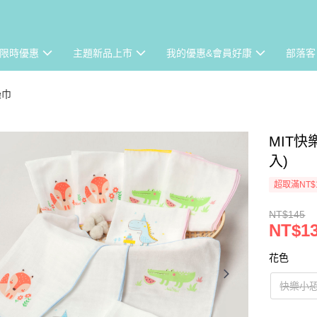
限時優惠
主題新品上市
我的優惠&會員好康
部落客
澡巾
MIT
入)
超取滿NT$
NT$145
NT$1
花色
快樂小