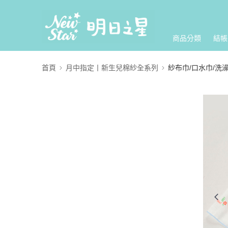
商品分類
結帳
首頁
月中指定丨新生兒棉紗全系列
紗布巾/口水巾/洗