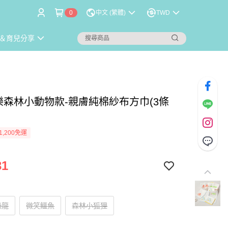
0
中文 (繁體)
TWD
＆育兒分享
快樂森林小動物款-親膚純棉紗布方巾(3條
1,200免運
31
恐龍
微笑鱷魚
森林小狐狸