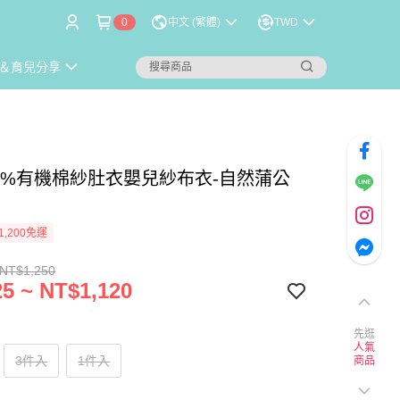
0
中文 (繁體)
TWD
＆育兒分享
100%有機棉紗肚衣嬰兒紗布衣-自然蒲公
1,200免運
 NT$1,250
5 ~ NT$1,120
先逛
人氣
3件入
1件入
商品