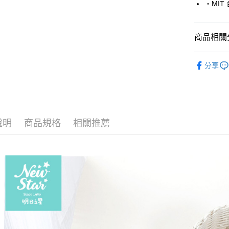
・MIT
運送方式
全家取貨
商品相關分
每筆NT$6
最愛自然
付款後全
分享
每筆NT$6
▶任選5件
月中指定
7-11取貨
每筆NT$6
說明
商品規格
相關推薦
付款後7-1
每筆NT$6
宅配
每筆NT$9
宅配離島
每筆NT$9