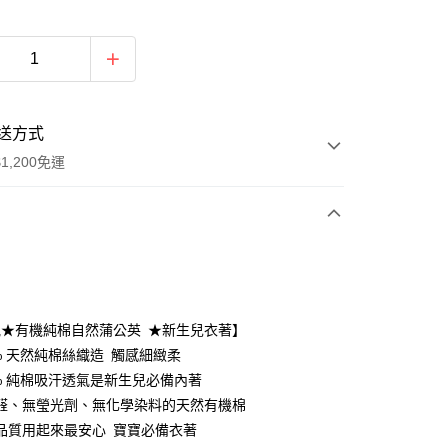
送方式
1,200免運
次付款
付款
氣★有機純棉自然蒲公英 ★新生兒衣著】
0% 天然純棉絲織造 觸感細緻柔
0% 純棉吸汗透氣是新生兒必備內著
醛、無瑩光劑、無化學染料的天然有機棉
品質用起來最安心 寶寶必備衣著