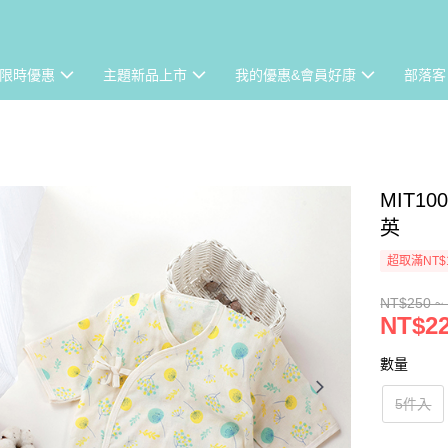
限時優惠
主題新品上市
我的優惠&會員好康
部落客
MIT
英
超取滿NT$
NT$250 ~
NT$22
數量
5件入