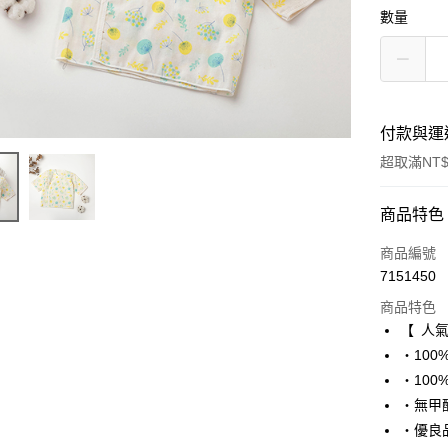
數量
付款與運
超取滿NT$
付款方式
商品特色
信用卡一
商品編號
7151450
超商取貨
商品特色
LINE Pay
【 人
・10
Apple Pay
・10
ATM付款
・無甲
・優良