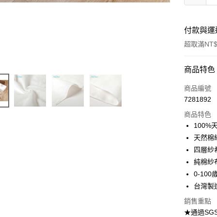
付款與運
超取滿NT$
付款方式
商品特色
信用卡一
商品編號
7281892
超商取貨
商品特色
LINE Pay
100
天然棉
Apple Pay
四層紗
ATM付款
純棉紗
0-10
台灣製
運送方式
銷售重點
全家取貨
★通過S