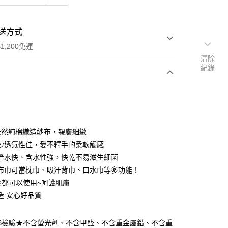
送方式
1,200免運
清除
紀錄
次付款
付款
%天然純棉織造紗布，親膚細緻
紗透氣性佳，愛不釋手的柔軟觸感
希水快、含水性強，快乾不易滋生細菌
布巾可當枕巾、吸汗背巾、口水巾等多功能！
0歲都可以使用~呵護肌膚
造 安心好品質
付款
GS檢驗★不含螢光劑、不含甲醛、不含重金屬鉛、不含重