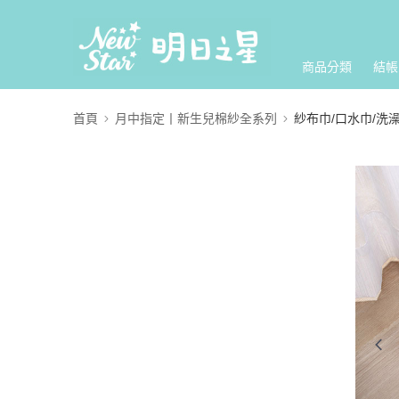
商品分類
結帳
首頁
月中指定丨新生兒棉紗全系列
紗布巾/口水巾/洗