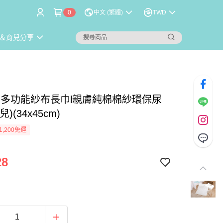
0
中文 (繁體)
TWD
＆育兒分享
入-多功能紗布長巾l親膚純棉棉紗環保尿
)(34x45cm)
1,200免運
28