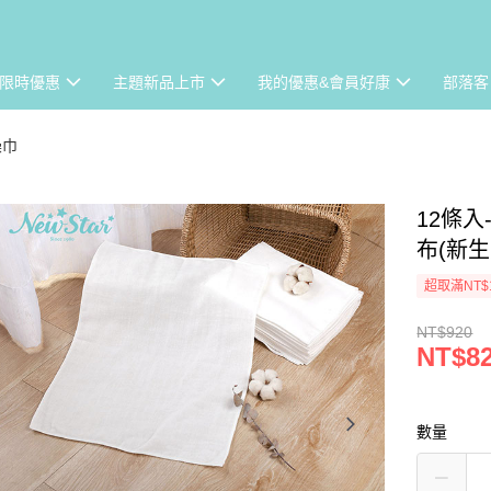
限時優惠
主題新品上市
我的優惠&會員好康
部落客
澡巾
12條
布(新生兒
超取滿NT$
NT$920
NT$8
數量