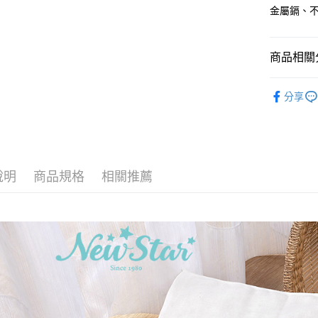
每筆NT$6
金屬鎘、
付款後全
每筆NT$6
商品相關分
7-11取貨
月中指定
每筆NT$6
分享
付款後7-1
每筆NT$6
宅配
說明
商品規格
相關推薦
每筆NT$9
宅配離島
每筆NT$9