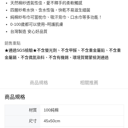
天然棉紗透氣性佳，愛不釋手的柔軟觸感
ATM付款
四層紗希水快、含水性強，快乾不易滋生細菌
純棉紗布巾可當枕巾、吸汗背巾、口水巾等多功能！
運送方式
0-100歲都可以使用~呵護肌膚
全家取貨付款
台灣製造 安心好品質
每筆NT$65，滿NT$1,200(含以上)免運費
銷售重點
付款後全家取貨
★通過SGS檢驗★不含螢光劑、不含甲醛、不含重金屬鉛、不含重
每筆NT$65，滿NT$1,200(含以上)免運費
金屬鎘、不含偶氮染料、不含有機錫、環境賀爾蒙檢測通過
7-11取貨付款
每筆NT$65，滿NT$1,200(含以上)免運費
商品規格
相關推薦
付款後7-11取貨
每筆NT$65，滿NT$1,200(含以上)免運費
商品規格
宅配
每筆NT$90，滿NT$1,500(含以上)免運費
材質
100純棉
宅配離島（澎湖金門馬祖小琉球）
尺寸
45x50cm
每筆NT$90，滿NT$1,500(含以上)免運費