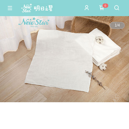
0
1
/
4