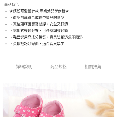
LINE Pay
商品特色
Apple Pay
★繽紛可愛設計款 專業幼兒學步鞋★
・鞋型剪裁符合成長中寶貝的腳型
ATM付款
・寬楦頭呵護寶寶雙腳，安全又舒適
・黏扣式輕鬆好穿，可任意調整鬆緊
運送方式
・鞋面選用高成分棉質，寶貝雙腳透氣不悶熱
全家取貨付款
・柔軟輕巧好彎曲，適合寶貝學步
每筆NT$65，滿NT$1,200(含以上)免運費
付款後全家取貨
每筆NT$65，滿NT$1,200(含以上)免運費
詳細說明
商品規格
相關推薦
7-11取貨付款
每筆NT$65，滿NT$1,200(含以上)免運費
付款後7-11取貨
每筆NT$65，滿NT$1,200(含以上)免運費
宅配
每筆NT$90，滿NT$1,500(含以上)免運費