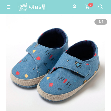
0
1
/
4