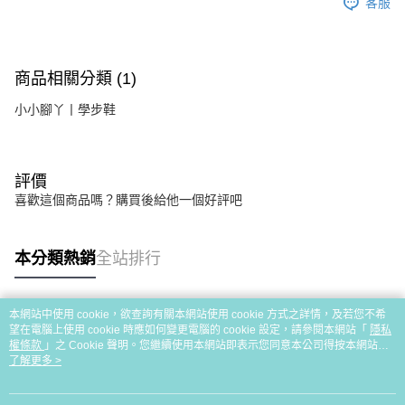
客服
商品相關分類 (1)
小小腳丫丨學步鞋
評價
喜歡這個商品嗎？購買後給他一個好評吧
本分類熱銷
全站排行
本網站中使用 cookie，欲查詢有關本網站使用 cookie 方式之詳情，及若您不希
熱門標籤
望在電腦上使用 cookie 時應如何變更電腦的 cookie 設定，請參閱本網站「
隱私
權條款
」之 Cookie 聲明。您繼續使用本網站即表示您同意本公司得按本網站使
用條款之 Cookie 聲明使用 cookie。
了解更多 >