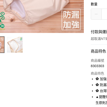
數量
付款與運
超取滿NT$
付款方式
商品特色
信用卡一
商品編號
8303303
超商取貨
商品特色
LINE Pay
✿ 加
✿ 防
Apple Pay
✿ 台
ATM付款
▲提醒
生原則