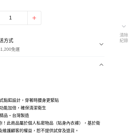
清除
送方式
紀錄
1,200免運
次付款
付款
強式黏釦設計，穿著時腰身更緊貼
漏功能加倍，確保清潔衛生
灣精品・台灣製造
你！此商品屬於個人私密物品（貼身內衣褲），基於衛
及維護顧客的權益，恕不提供試穿及退貨。