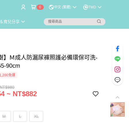
0
中文 (繁體)
TWD
＆育兒分享
樹】Ｍ成人防漏尿褲照護必備環保可洗-
5-90cm
1,200免運
 NT$980
4 ~ NT$882
M
L
XL