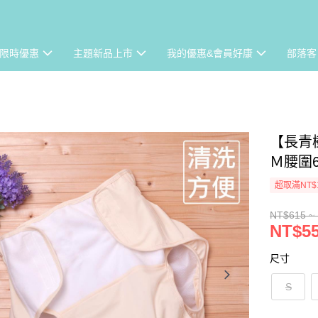
限時優惠
主題新品上市
我的優惠&會員好康
部落客
【長青
Ｍ腰圍6
超取滿NT$
NT$615 ~
NT$55
尺寸
S