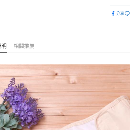
運送方式
分享
全家取貨
每筆NT$6
付款後全
每筆NT$6
說明
相關推薦
7-11取貨
每筆NT$6
付款後7-1
每筆NT$6
宅配
每筆NT$9
宅配離島
每筆NT$9