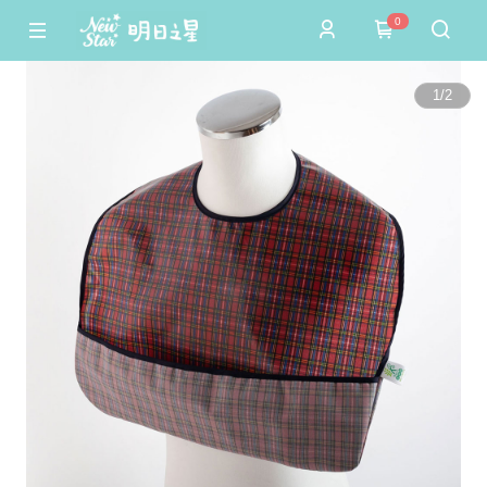
0
1
/
2