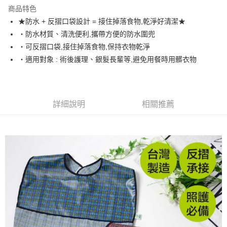
LINE Pay
商品特色
Apple Pay
★防水 + 反摺口袋設計 = 接住掉落食物,乾淨好清潔★
・防水材質、清洗便利,攜帶方便的防水圍兜
ATM付款
・可反摺口袋,接住掉落食物,保持衣物乾淨
・適用對象 : 術後護理、銀髮長輩等,避免用餐時用髒衣物
運送方式
全家取貨付款
每筆NT$65，滿NT$1,200(含以上)免運費
詳細說明
相關推薦
付款後全家取貨
每筆NT$65，滿NT$1,200(含以上)免運費
7-11取貨付款
每筆NT$65，滿NT$1,200(含以上)免運費
付款後7-11取貨
每筆NT$65，滿NT$1,200(含以上)免運費
宅配
每筆NT$90，滿NT$1,500(含以上)免運費