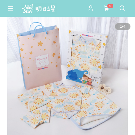
0
1
/
4