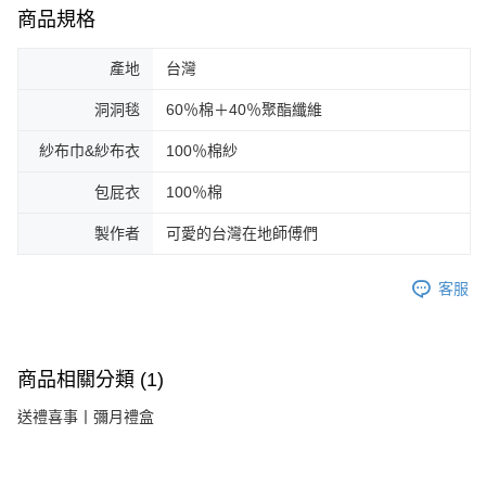
商品規格
產地
台灣
洞洞毯
60％棉＋40％聚酯纖維
紗布巾&紗布衣
100％棉紗
包屁衣
100％棉
製作者
可愛的台灣在地師傅們
客服
商品相關分類 (1)
送禮喜事丨彌月禮盒