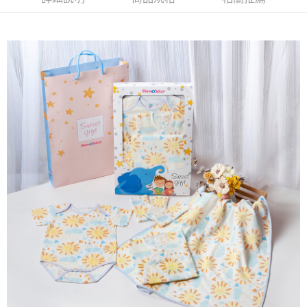
宅配離島（澎湖金門馬祖小琉球）
每筆NT$90，滿NT$1,500(含以上)免運費