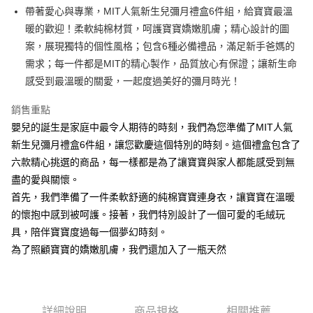
Apple Pay
帶著愛心與專業，MIT人氣新生兒彌月禮盒6件組，給寶寶最溫
暖的歡迎！柔軟純棉材質，呵護寶寶嬌嫩肌膚；精心設計的圖
ATM付款
案，展現獨特的個性風格；包含6種必備禮品，滿足新手爸媽的
需求；每一件都是MIT的精心製作，品質放心有保證；讓新生命
運送方式
感受到最溫暖的關愛，一起度過美好的彌月時光！
全家取貨付款
每筆NT$65，滿NT$1,200(含以上)免運費
銷售重點
嬰兒的誕生是家庭中最令人期待的時刻，我們為您準備了MIT人氣
付款後全家取貨
新生兒彌月禮盒6件組，讓您歡慶這個特別的時刻。這個禮盒包含了
每筆NT$65，滿NT$1,200(含以上)免運費
六款精心挑選的商品，每一樣都是為了讓寶寶與家人都能感受到無
盡的愛與關懷。
7-11取貨付款
首先，我們準備了一件柔軟舒適的純棉寶寶連身衣，讓寶寶在溫暖
每筆NT$65，滿NT$1,200(含以上)免運費
的懷抱中感到被呵護。接著，我們特別設計了一個可愛的毛絨玩
付款後7-11取貨
具，陪伴寶寶度過每一個夢幻時刻。
每筆NT$65，滿NT$1,200(含以上)免運費
為了照顧寶寶的嬌嫩肌膚，我們還加入了一瓶天然
宅配
每筆NT$90，滿NT$1,500(含以上)免運費
詳細說明
商品規格
相關推薦