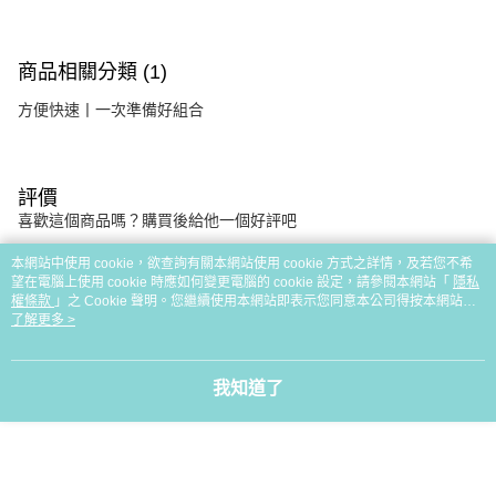
商品相關分類 (1)
方便快速丨一次準備好組合
評價
喜歡這個商品嗎？購買後給他一個好評吧
本網站中使用 cookie，欲查詢有關本網站使用 cookie 方式之詳情，及若您不希
望在電腦上使用 cookie 時應如何變更電腦的 cookie 設定，請參閱本網站「
隱私
本分類熱銷
全站排行
權條款
」之 Cookie 聲明。您繼續使用本網站即表示您同意本公司得按本網站使
用條款之 Cookie 聲明使用 cookie。
了解更多 >
熱門標籤
我知道了