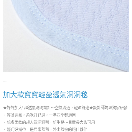
---
加大款寶寶輕盈透氣洞洞毯
★好評加大! 超透氣洞洞設計～空氣流通，輕盈舒適★設計師媽咪獨家研發
・輕薄透氣，柔軟好舒適，一年四季都適用
・親膚柔軟的超人氣洞洞毯，新生兒～兒童長大皆可用
・輕巧好攜帶，是居家蓋毯、外出蓋被的絕佳夥伴