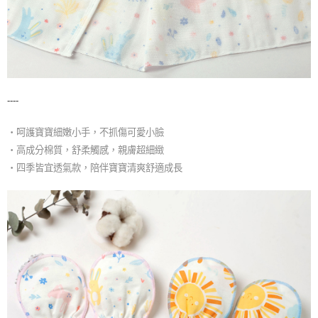
----
・呵護寶寶細嫩小手，不抓傷可愛小臉
・高成分棉質，舒柔觸感，親膚超細緻
・四季皆宜透氣款，陪伴寶寶清爽舒適成長