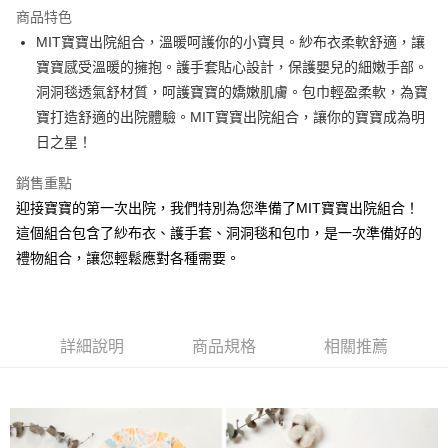
LINE Pay
商品特色
Apple Pay
MIT寶寶出院組合，溫暖呵護你的小寶貝。紗布衣柔軟舒適，讓
寶寶感受溫暖的擁抱。護手套貼心設計，保護嬰兒的細嫩手部。
ATM付款
洞洞毯透氣舒材質，呵護寶寶的嬌嫩肌膚。包巾輕盈柔軟，為寶
寶打造舒適的出院體驗。MIT寶寶出院組合，讓你的寶寶成為明
運送方式
日之星！
全家取貨付款
每筆NT$65，滿NT$1,200(含以上)免運費
銷售重點
迎接寶寶的第一次出院，我們特別為您準備了MIT寶寶出院組合！
付款後全家取貨
這個組合包含了紗布衣、護手套、洞洞毯和包巾，是一次準備好的
每筆NT$65，滿NT$1,200(含以上)免運費
禮物組合，讓您輕鬆應對各種需要。
7-11取貨付款
每筆NT$65，滿NT$1,200(含以上)免運費
詳細說明
商品規格
相關推薦
付款後7-11取貨
每筆NT$65，滿NT$1,200(含以上)免運費
宅配
每筆NT$90，滿NT$1,500(含以上)免運費