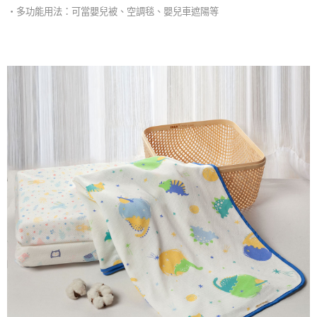
・多功能用法：可當嬰兒被、空調毯、嬰兒車遮陽等