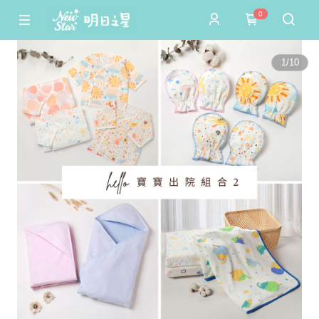
0
1
/
10