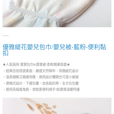
------
優雅緹花嬰兒包巾/嬰兒被-藍粉-便利黏
扣
★人氣兩用:寶寶包巾&寶寶被!柔軟親膚首選★
・經典百搭質感素面，嚴選天然棉布，高雅緹花設計
・溫柔細緻又親膚保暖，兩用設計攤開也可當小被被
・連帽式設計，下擺包覆、加長黏扣帶，全方位包覆
・選用高級魔鬼氈，穿脫更便利順手!給寶寶溫暖呵護